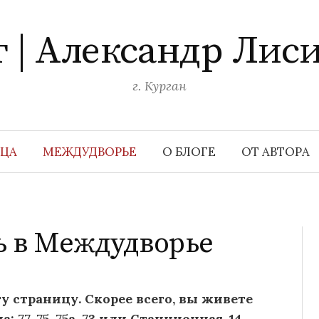
г | Александр Лис
г. Курган
ИЦА
МЕЖДУДВОРЬЕ
О БЛОГЕ
ОТ АВТОРА
ь в Междудворье
у страницу. Скорее всего, вы живете
77, 75, 75а, 73 или Станционная, 14.