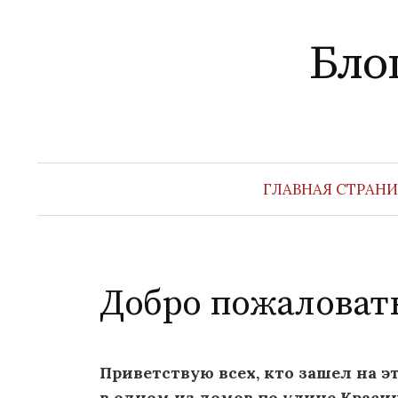
Перейти
к
Бло
содержимому
ГЛАВНАЯ СТРАН
Добро пожаловат
Приветствую всех, кто зашел на эт
в одном из домов по улице Красина: 